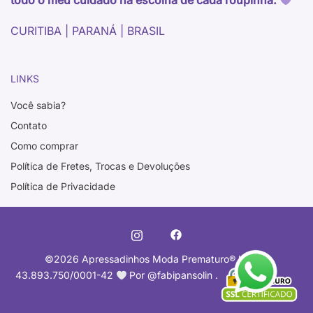
todo o meu cuidado na escolha de cada roupinha.
CURITIBA | PARANÁ | BRASIL
LINKS
Você sabia?
Contato
Como comprar
Política de Fretes, Trocas e Devoluções
Política de Privacidade
©2026 Apressadinhos Moda Prematuro
®️
l CNPJ
43.893.750/0001-42
Por @fabipansolin .