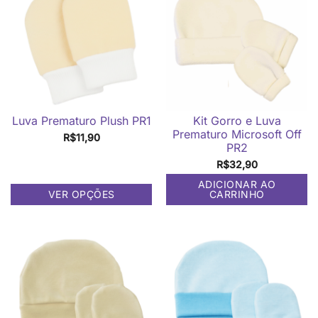
variantes.
As
opções
podem
ser
escolhidas
na
página
Luva Prematuro Plush PR1
do
Kit Gorro e Luva
produto
Prematuro Microsoft Off
R$
11,90
PR2
R$
32,90
ADICIONAR AO
VER OPÇÕES
CARRINHO
Este
produto
tem
várias
variantes.
As
opções
podem