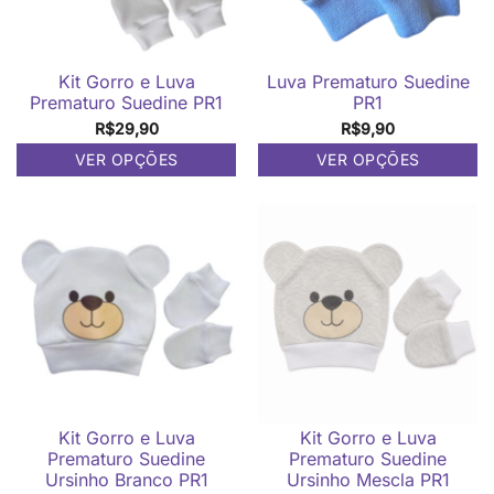
Kit Gorro e Luva
Luva Prematuro Suedine
Prematuro Suedine PR1
PR1
R$
29,90
R$
9,90
VER OPÇÕES
VER OPÇÕES
Este
Este
produto
produto
tem
tem
várias
várias
variantes.
variantes.
As
As
opções
opções
podem
podem
ser
ser
escolhidas
escolhidas
na
na
página
página
do
Kit Gorro e Luva
do
Kit Gorro e Luva
produto
Prematuro Suedine
produto
Prematuro Suedine
Ursinho Branco PR1
Ursinho Mescla PR1