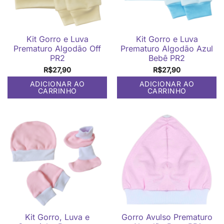
ser
escolhidas
na
página
do
Kit Gorro e Luva
Kit Gorro e Luva
produto
Prematuro Algodão Off
Prematuro Algodão Azul
PR2
Bebê PR2
R$
27,90
R$
27,90
ADICIONAR AO
ADICIONAR AO
CARRINHO
CARRINHO
Kit Gorro, Luva e
Gorro Avulso Prematuro