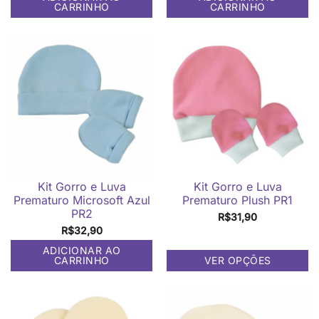
CARRINHO
CARRINHO
Kit Gorro e Luva
Kit Gorro e Luva
Prematuro Microsoft Azul
Prematuro Plush PR1
PR2
R$
31,90
R$
32,90
ADICIONAR AO
CARRINHO
VER OPÇÕES
Este
produto
tem
várias