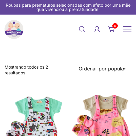
Pular
Roupas para prematuros selecionadas com afeto por uma mãe
para
que vivenciou a prematuridade.
conteúdo
0
Loja Roupas de Prematuro
APRESSADINHOS
Mostrando todos os 2
Classificado
resultados
por
popularidade