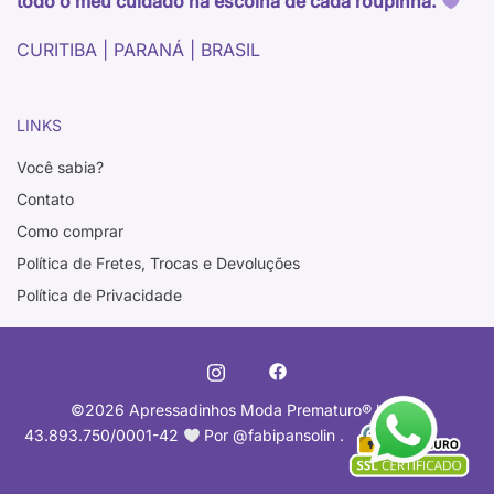
todo o meu cuidado na escolha de cada roupinha.
CURITIBA | PARANÁ | BRASIL
LINKS
Você sabia?
Contato
Como comprar
Política de Fretes, Trocas e Devoluções
Política de Privacidade
©2026 Apressadinhos Moda Prematuro
®️
l CNPJ
43.893.750/0001-42
Por @fabipansolin .